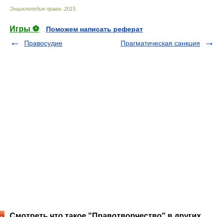
Энциклопедия права
.
2015
.
Игры ⚽
Поможем написать реферат
Правосудие
Прагматическая санкция
Смотреть что такое "Правотворчество" в других