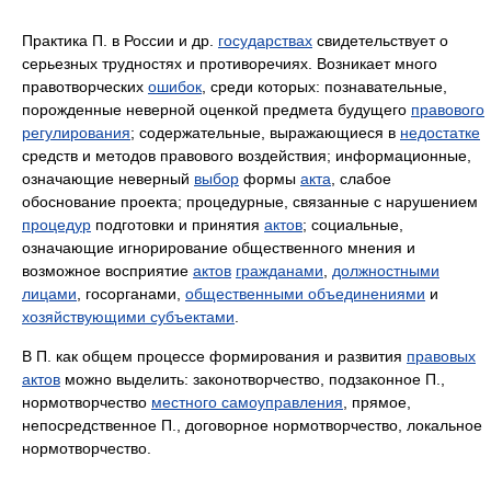
Практика П. в России и др.
государствах
свидетельствует о
серьезных трудностях и противоречиях. Возникает много
правотворческих
ошибок
, среди которых: познавательные,
порожденные неверной оценкой предмета будущего
правового
регулирования
; содержательные, выражающиеся в
недостатке
средств и методов правового воздействия; информационные,
означающие неверный
выбор
формы
акта
, слабое
обоснование проекта; процедурные, связанные с нарушением
процедур
подготовки и принятия
актов
; социальные,
означающие игнорирование общественного мнения и
возможное восприятие
актов
гражданами
,
должностными
лицами
, госорганами,
общественными объединениями
и
хозяйствующими субъектами
.
В П. как общем процессе формирования и развития
правовых
актов
можно выделить: законотворчество, подзаконное П.,
нормотворчество
местного самоуправления
, прямое,
непосредственное П., договорное нормотворчество, локальное
нормотворчество.